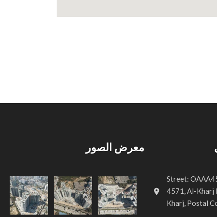
معرض الصور
Street: OAAA45
4571, Al-Kharj I
Kharj, Postal 